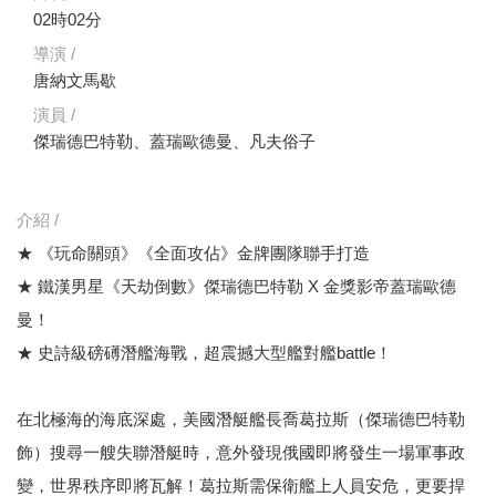
02時02分
導演 /
唐納文馬歇
演員 /
傑瑞德巴特勒、蓋瑞歐德曼、凡夫俗子
介紹 /
★ 《玩命關頭》《全面攻佔》金牌團隊聯手打造
★ 鐵漢男星《天劫倒數》傑瑞德巴特勒 X 金獎影帝蓋瑞歐德
曼！
★ 史詩級磅礡潛艦海戰，超震撼大型艦對艦battle！
在北極海的海底深處，美國潛艇艦長喬葛拉斯（傑瑞德巴特勒
飾）搜尋一艘失聯潛艇時，意外發現俄國即將發生一場軍事政
變，世界秩序即將瓦解！葛拉斯需保衛艦上人員安危，更要捍