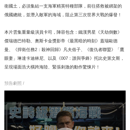
衛國土，必須集結一支海軍精英特種部隊，前往搭救被綁架的
俄國總統，並潛入敵軍的海域，阻止第三次世界大戰的爆發！
本片雲集重量級演員卡司，陣容包含：鐵漢男星《天劫倒數》
傑瑞德巴特勒、奧斯卡金獎影帝《最黑暗的時刻》蓋瑞歐德
曼、《捍衛任務2：殺神回歸》凡夫俗子、《復仇者聯盟》「鷹
眼妻」琳達卡迪林尼、以及《007：誰與爭鋒》托比史第文斯，
呈現場面浩大橫跨海陸、緊張刺激的動作驚悚片！
預告劇照 /