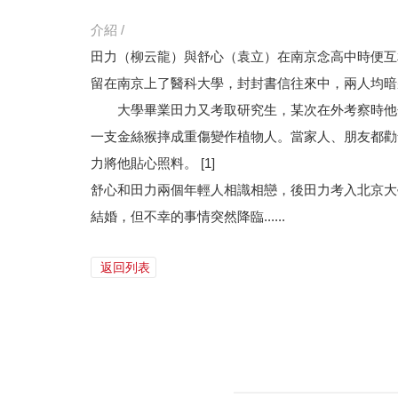
介紹 /
田力（柳云龍）與舒心（袁立）在南京念高中時便互
留在南京上了醫科大學，封封書信往來中，兩人均暗
大學畢業田力又考取研究生，某次在外考察時他匆
一支金絲猴摔成重傷變作植物人。當家人、朋友都勸
力將他貼心照料。 [1]
舒心和田力兩個年輕人相識相戀，後田力考入北京大
結婚，但不幸的事情突然降臨......
返回列表