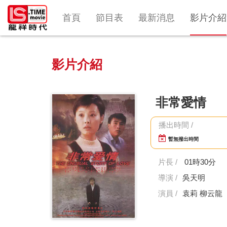
首頁
節目表
最新消息
影片介紹
影片介紹
非常愛情
播出時間 /
暫無撥出時間
片長 /
01時30分
導演 /
吳天明
演員 /
袁莉 柳云龍