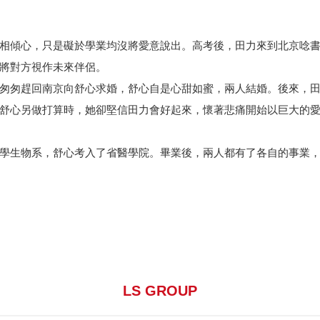
相傾心，只是礙於學業均沒將愛意說出。高考後，田力來到北京唸
將對方視作未來伴侶。
匆趕回南京向舒心求婚，舒心自是心甜如蜜，兩人結婚。後來，田
舒心另做打算時，她卻堅信田力會好起來，懷著悲痛開始以巨大的
學生物系，舒心考入了省醫學院。畢業後，兩人都有了各自的事業
LS GROUP