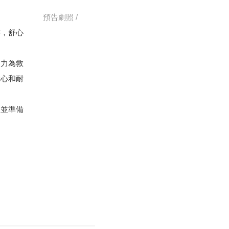
預告劇照 /
書，舒心
力為救
愛心和耐
，並準備