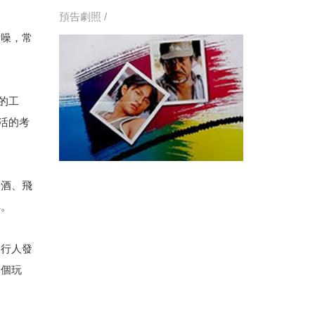
預告劇照 /
聒噪，常
的工
活的考
酗酒、飛
解。
，行人發
開個玩