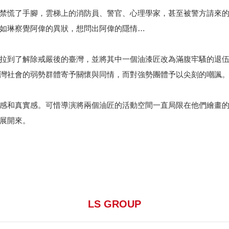
禁慌了手腳，雲梯上的消防員、警官、心理學家，甚至被警方請來
如琳察覺阿偉的異狀，想問出阿偉的隱情…
拉到了解除戒嚴後的臺灣，並將其中一個油漆匠改為滿腹牢騷的退
灣社會的弱勢群體寄予關懷與同情，而對強勢團體予以尖刻的嘲諷
感和真實感。可惜導演將兩個油匠的活動空間一直局限在他們繪畫
展開來。
LS GROUP