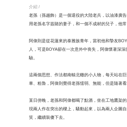
介紹 /
老孫（孫越飾）是一個退役的大陸老兵，以油漆廣告
用老孫名字簽賭的妻子，和一個不成材的兒子，他常
阿偉則是從花蓮來的泰雅族青年，當初他和摯友BO
人，可是BOYA卻在一次意外中喪失，阿偉懷著深
驗。
這兩個思想、作法都南轅北轍的小人物，每天站在巨
車、粗魯，阿偉則覺得老孫懦弱、無能，但是隨著看
某日傍晚，老孫和阿偉都喝了點酒，坐在工地鷹架的
現兩人作在突出的樑上，騷動起來，以為兩人企圖自
笑，繼續裝傻下去。