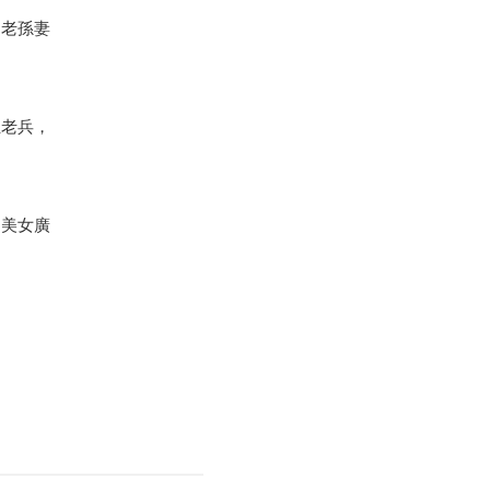
的老孫妻
伍老兵，
。
的美女廣