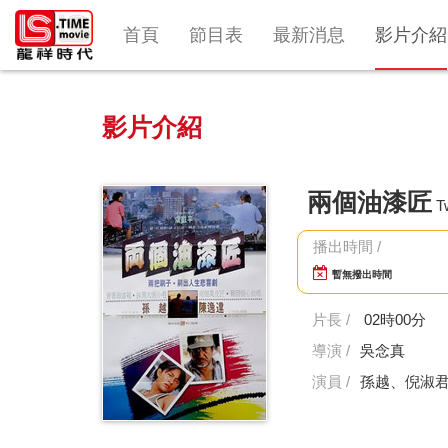
首頁
節目表
最新消息
影片介紹
影片介紹
兩個油漆匠
T
播出時間 /
暫無撥出時間
片長 /
02時00分
導演 /
吳念真
演員 /
孫越、倪淑