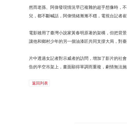
然而老孫、阿偉發現情況早已複雜的超乎想像時，不
兒，都不斷喊話，阿偉情緒漸漸不穩，電視台記者崔
電影雖用了臺灣小說家黃春明原著的架構，但把背景
讓他和鄉村少年的另一個油漆匠共同支撐大局，對臺
片中透過女記者對示威者的訪問，增加了影片的社會
告的半空吊架上，畫面顯得單調而重複，劇情無法施
返回列表