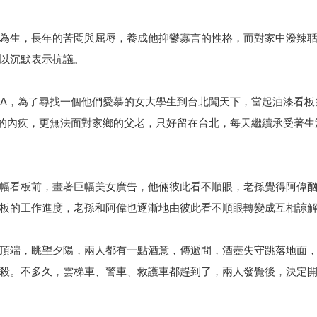
為生，長年的苦悶與屈辱，養成他抑鬱寡言的性格，而對家中潑辣
以沉默表示抗議。
YA，為了尋找一個他們愛慕的女大學生到台北闖天下，當起油漆看板
深的內疚，更無法面對家鄉的父老，只好留在台北，每天繼續承受著生
幅看板前，畫著巨幅美女廣告，他倆彼此看不順眼，老孫覺得阿偉
板的工作進度，老孫和阿偉也逐漸地由彼此看不順眼轉變成互相諒
頂端，眺望夕陽，兩人都有一點酒意，傳遞間，酒壺失守跳落地面
殺。不多久，雲梯車、警車、救護車都趕到了，兩人發覺後，決定