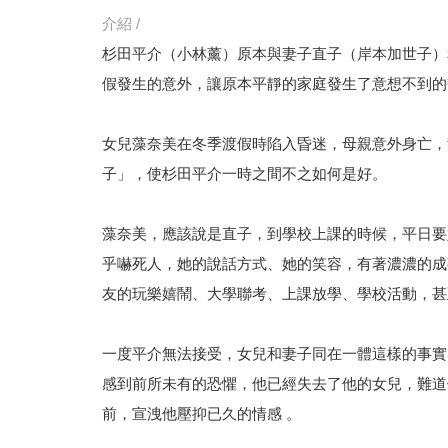
介紹 /
杉田平介（小林薰）原本與妻子直子（岸本加世子）
假發生的意外，讓原本平靜的家庭發生了意想不到的
女兒藻奈美在冬季渡假時陷入昏迷，母親意外身亡，驚
子」，使杉田平介一時之間不之如何是好。
藻奈美，應該說是直子，到學校上課的時候，平日要
乎嚇死人，她的說話方式、她的笑容，有著濃濃的成
友的玩樂嬉鬧、大學聯考、上課放學、學校活動，甚
一度平介無法接受，女兒和妻子同在一體這樣的事實
感到前所未有的恐懼，他已經失去了他的女兒，難道
前，宣洩他壓抑已久的情感 。