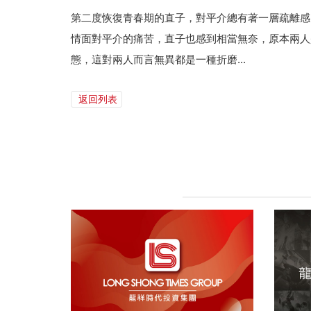
第二度恢復青春期的直子，對平介總有著一層疏離感
情面對平介的痛苦，直子也感到相當無奈，原本兩人
態，這對兩人而言無異都是一種折磨...
返回列表
龍祥集團