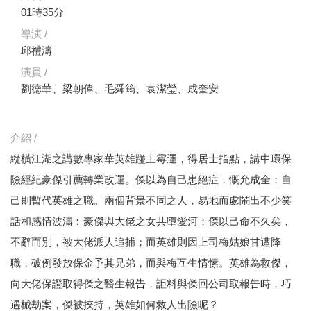
01時35分
導演 /
邱禮濤
演員 /
劉德華、梁朝偉、毛舜筠、袁潔瑩、成奎安
介紹 /
縱橫江湖之講數專家華英雄踫上霉運，得居士指點，講中環保
險經紀豪傑引薦轉業改運。傑以為自己患絕症，慨允成全；自
己則暫代英雄之職。兩個背景不同之人，易地而處鬧出不少笑
話和感情波濤︰豪傑與大佬之女共墮愛河；傑以己命不久矣，
不辭而別，被大佬派人追捕；而英雄則因上司梅姑娘甘遭降
職，破例發放保金予其兄弟，而與梅互生情愫。英雄為救傑，
向大佬保證取得傑之醫生報告，詎料與傑回公司取報告時，巧
遇械劫案，傑被挾持，英雄如何救人出險呢？