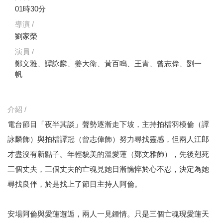
01時30分
導演 /
劉家榮
演員 /
鄭文雅、譚詠麟、姜大衛、黃百鳴、王青、曾志偉、劉一
帆
介紹 /
電台節目「夜半其談」聲勢逐漸走下坡，主持拍檔羽模倫（譚
詠麟飾）與拍檔譚冠（曾志偉飾）努力尋找靈感，但兩人江郎
才盡沒有新點子。年輕貌美的溫愛蓮（鄭文雅飾），先後剋死
三個丈夫，三個丈夫的亡魂見她日漸憔悴於心不忍，決定為她
尋找良伴，於是找上了節目主持人阿倫。
安場阿倫與愛蓮邂逅，兩人一見鍾情。只是三個亡魂現愛蓮天