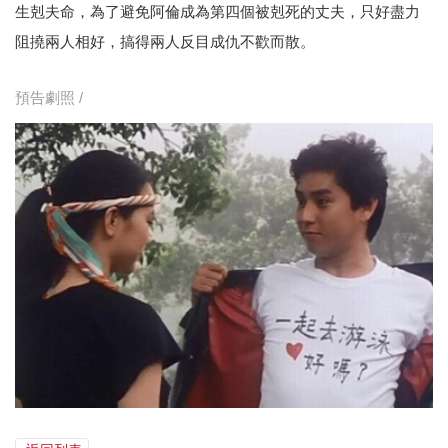
生剋夫命，為了避免阿倫成為第四個被剋死的丈夫，只好盡力
阻撓兩人相好，搞得兩人反目成仇不歡而散。
預告劇照 /