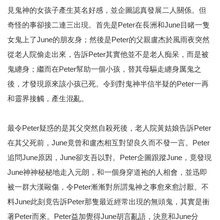
見鬼神的女孩子產生莫名好感，並企圖認真發展二人關係。但
奇怪的事卻接二連三出現。首先是Peter在長洲和June目睹一隻
女鬼上了June的朋友身；然後是Peter的父親盧杰於風雨夜突然
從老人院偷走出來，告訴Peter其實他並不是老人痴呆，而是被
鬼纏身；繼而在Peter幫助一個小孩，替其母驅走纏身厲鬼之
後，才發現原來該小孩已死。令到對鬼神半信半疑的Peter一再
和靈界接觸，產生混亂。
最令Peter疑惑的是其父突然自殺死後，老人院黃姑娘告訴Peter
在其父死前，June竟曾和盧杰相互對望良久而不發一言。Peter
追問June原因，June卻支吾以對。Peter企圖跟蹤June，竟發現
June神神秘秘地走入元朗，和一個身穿道袍的人相會，並迅即
被一群大漢毆傷，令Peter漸漸對所謂鬼神之事愈來愈討厭。不
料June此刻竟告訴Peter那隻最近經常出現的無頭鬼，其實是衝
著Peter而來。Peter益加覺得June胡言亂語，決意和June分