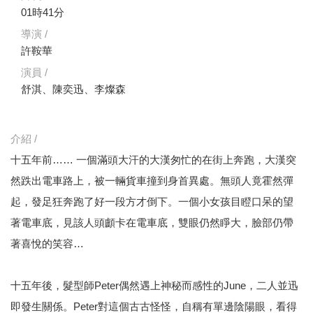
01時41分
導演 /
許鞍華
演員 /
舒淇、陳奕迅、李燦森
介紹 /
十五年前…… 一個滿頭大汗的大漢匆忙的在街上奔跑，大漢突
然跌出電車路上，被一輛貨車撞到身首異處。無頭人竟霍然彈
起，發足狂奔跑了好一段方才倒下。一個小女孩目瞪口呆的望
著電車底，見該人頭顱卡在電車底，雙眼仍然睜大，臉部仍帶
著喜悅的笑容…
十五年後，髮型師Peter偶然遇上神秘而感性的June，二人並迅
即發生關係。Peter對這個古古怪怪，自稱有單邊陰陽眼，看得