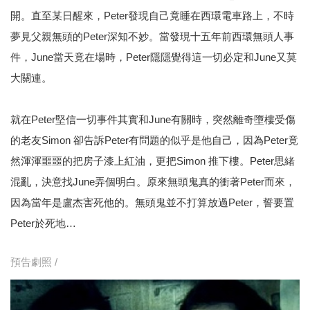
開。直至某日醒來，Peter發現自己竟睡在西環電車路上，不時
夢見父親無頭的Peter深知不妙。當發現十五年前西環無頭人事
件，June當天竟在場時，Peter隱隱覺得這一切必定和June又莫
大關連。
就在Peter堅信一切事件其實和June有關時，突然離奇墮樓受傷
的老友Simon 卻告訴Peter有問題的似乎是他自己，因為Peter竟
然渾渾噩噩的把房子漆上紅油，更把Simon 推下樓。Peter思緒
混亂，決意找June弄個明白。原來無頭鬼真的衝著Peter而來，
因為當年是盧杰害死他的。無頭鬼並不打算放過Peter，誓要置
Peter於死地…
預告劇照 /