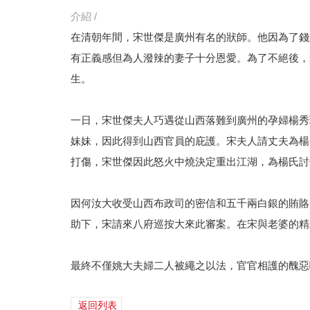
介紹 /
在清朝年間，宋世傑是廣州有名的狀師。他因為了錢
有正義感但為人潑辣的妻子十分恩愛。為了不絕後，
生。
一日，宋世傑夫人巧遇從山西落難到廣州的孕婦楊秀
妹妹，因此得到山西官員的庇護。宋夫人請丈夫為楊
打傷，宋世傑因此怒火中燒決定重出江湖，為楊氏討
因何汝大收受山西布政司的密信和五千兩白銀的賄賂
助下，宋請來八府巡按大來此審案。在宋與老婆的精
最終不僅姚大夫婦二人被繩之以法，官官相護的醜惡
返回列表