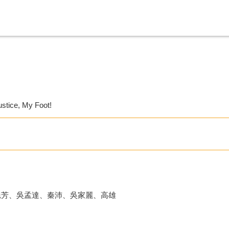
ustice, My Foot!
艷芳、吳孟達、秦沛、吳家麗、高雄