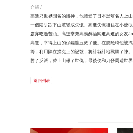
介紹 /
高進乃世界聞名的賭神，他接受了日本黑幫名人上山
一個陷阱跌下山坡變成失憶。高進失憶後住在小流氓
處亦吃過苦頭。高進堂弟高義醉酒闖進高進的女友Jan
高進，幸得上山的保鏢龍五救了他。在脫險時他被汽
籌，利用陳在撲克上的記號，將計就計地戰勝了陳。
勝了反派，替上山報了世仇，最後便和刀仔周遊世界
返回列表