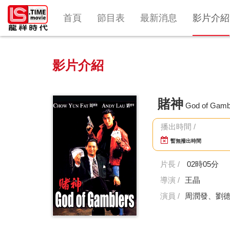
首頁
節目表
最新消息
影片介紹
影片介紹
賭神
God of Gamb
播出時間 /
暫無撥出時間
片長 /
02時05分
導演 /
王晶
演員 /
周潤發、劉