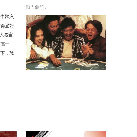
預告劇照 /
意中踏入
中得過好
派人殺害
技高一
助下，戰