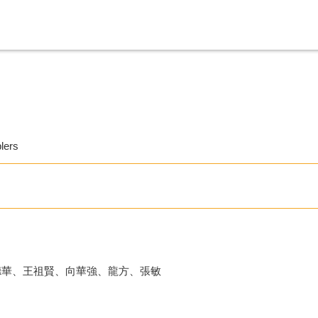
lers
德華、王祖賢、向華強、龍方、張敏