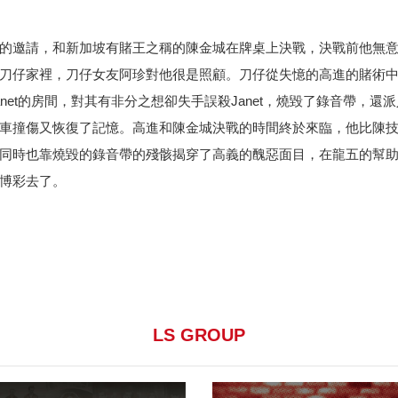
的邀請，和新加坡有賭王之稱的陳金城在牌桌上決戰，決戰前他無
刀仔家裡，刀仔女友阿珍對他很是照顧。刀仔從失憶的高進的賭術
et的房間，對其有非分之想卻失手誤殺Janet，燒毀了錄音帶，還
車撞傷又恢復了記憶。高進和陳金城決戰的時間終於來臨，他比陳
同時也靠燒毀的錄音帶的殘骸揭穿了高義的醜惡面目，在龍五的幫
博彩去了。
LS GROUP