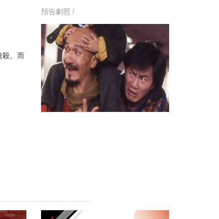
預告劇照 /
槍殺。而