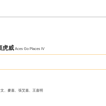
顯虎威
Aces Go Places IV
倩文、麥嘉、張艾嘉、王嘉明