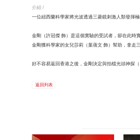
介紹 /
一位紐西蘭科學家將光波透過三菱鏡刺激人類發揮極
金剛（許冠傑 飾）是這個實驗的受試者，卻在此時
金剛獲科學家的女兒莎莉（葉蒨文 飾）幫助，拿走
好不容易返回香港之後，金剛決定與拍檔光頭神探（
返回列表