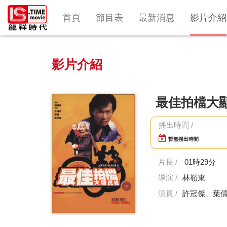
首頁
節目表
最新消息
影片介紹
影片介紹
最佳拍檔大
播出時間 /
暫無撥出時間
片長 /
01時29分
導演 /
林嶺東
演員 /
許冠傑、葉