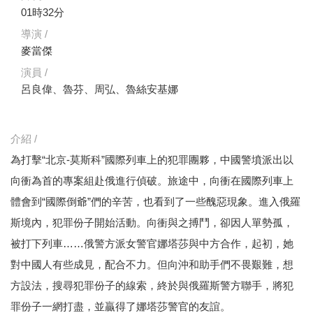
01時32分
導演 /
麥當傑
演員 /
呂良偉、魯芬、周弘、魯絲安基娜
介紹 /
為打擊“北京-莫斯科”國際列車上的犯罪團夥，中國警墳派出以
向衝為首的專案組赴俄進行偵破。旅途中，向衝在國際列車上
體會到“國際倒爺”們的辛苦，也看到了一些醜惡現象。進入俄羅
斯境內，犯罪份子開始活動。向衝與之搏鬥，卻因人單勢孤，
被打下列車……俄警方派女警官娜塔莎與中方合作，起初，她
對中國人有些成見，配合不力。但向沖和助手們不畏艱難，想
方設法，搜尋犯罪份子的線索，終於與俄羅斯警方聯手，將犯
罪份子一網打盡，並贏得了娜塔莎警官的友誼。