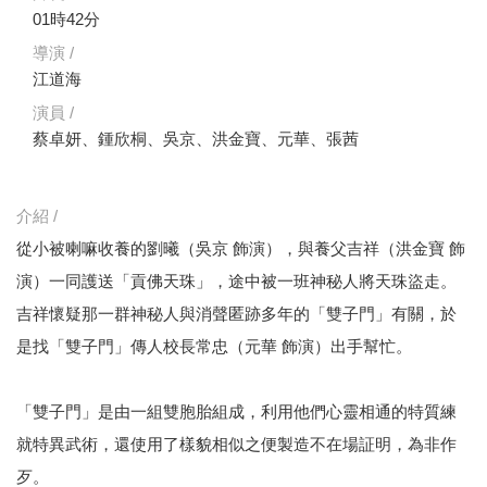
01時42分
導演 /
江道海
演員 /
蔡卓妍、鍾欣桐、吳京、洪金寶、元華、張茜
介紹 /
從小被喇嘛收養的劉曦（吳京 飾演），與養父吉祥（洪金寶 飾
演）一同護送「貢佛天珠」，途中被一班神秘人將天珠盜走。
吉祥懷疑那一群神秘人與消聲匿跡多年的「雙子門」有關，於
是找「雙子門」傳人校長常忠（元華 飾演）出手幫忙。
「雙子門」是由一組雙胞胎組成，利用他們心靈相通的特質練
就特異武術，還使用了樣貌相似之便製造不在場証明，為非作
歹。