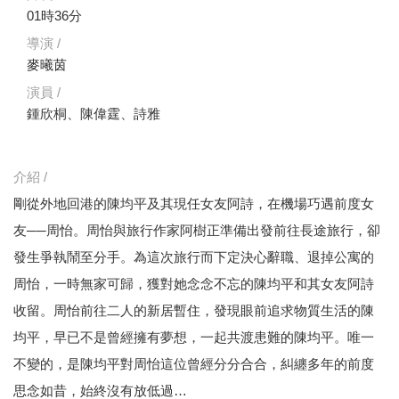
01時36分
導演 /
麥曦茵
演員 /
鍾欣桐、陳偉霆、詩雅
介紹 /
剛從外地回港的陳均平及其現任女友阿詩，在機場巧遇前度女
友──周怡。周怡與旅行作家阿樹正準備出發前往長途旅行，卻
發生爭執鬧至分手。為這次旅行而下定決心辭職、退掉公寓的
周怡，一時無家可歸，獲對她念念不忘的陳均平和其女友阿詩
收留。周怡前往二人的新居暫住，發現眼前追求物質生活的陳
均平，早已不是曾經擁有夢想，一起共渡患難的陳均平。唯一
不變的，是陳均平對周怡這位曾經分分合合，糾纏多年的前度
思念如昔，始終沒有放低過…