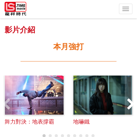
Toggl
navig
影片介紹
本月強打
舞力對決：地表撐霸
地嚇鐵