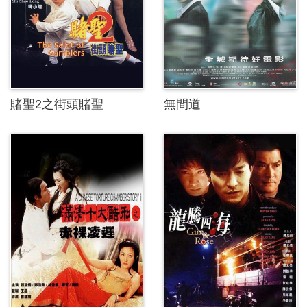
賭聖2之街頭賭聖
無間道