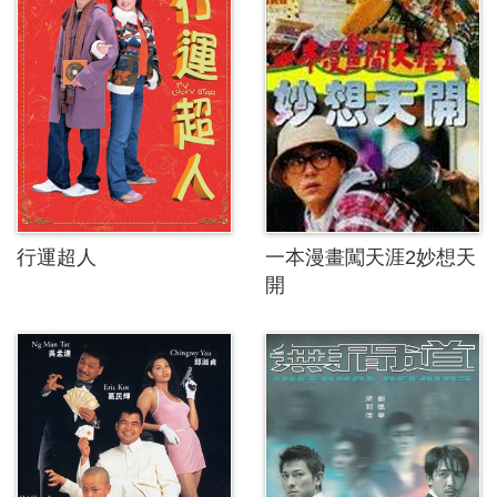
行運超人
一本漫畫闖天涯2妙想天
開