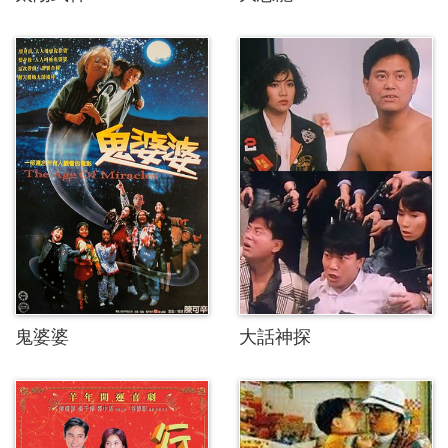
鬼婆婆
大話神探