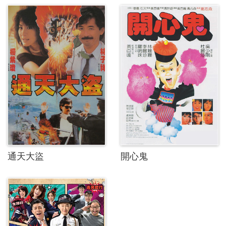
通天大盜
開心鬼