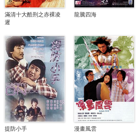
滿清十大酷刑之赤裸凌
龍騰四海
遲
提防小手
漫畫風雲