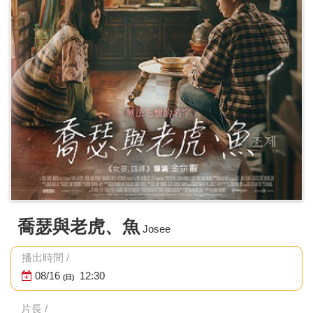
喬瑟與老虎、魚
Josee
播出時間 /
08/16
12:30
(日)
片長 /