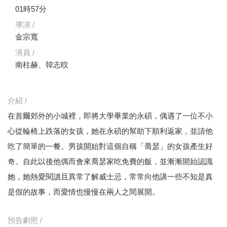
01時57分
導演 /
金宗寬
演員 /
南柱赫、韓志旼
介紹 /
在首爾郊外的小城裡，即將大學畢業的永碩，偶遇了一位不小
心從輪椅上跌落的女孩，她在永碩的幫助下順利返家，並請他
吃了簡單的一餐。男孩開始對這個自稱「喬瑟」的女孩產生好
奇。自此以後他偶而會來喬瑟家吃免費的飯，並漸漸開始認識
她，她熱愛閱讀且異常了解威士忌，常常向他講一些不知是真
是假的故事，而愛情也慢慢在兩人之間展開。
預告劇照 /