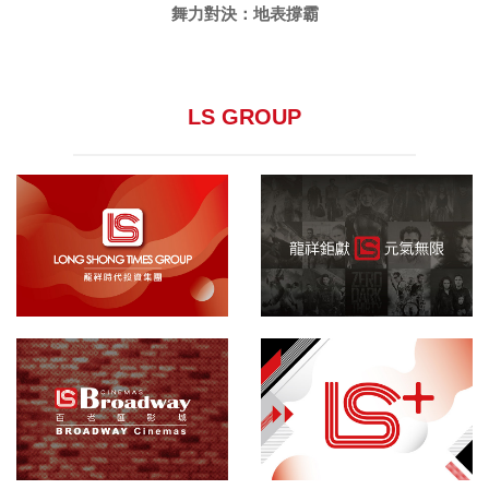
舞力對決：地表撐霸
LS GROUP
龍祥集團
院線發行
百老匯影城
敬請期待