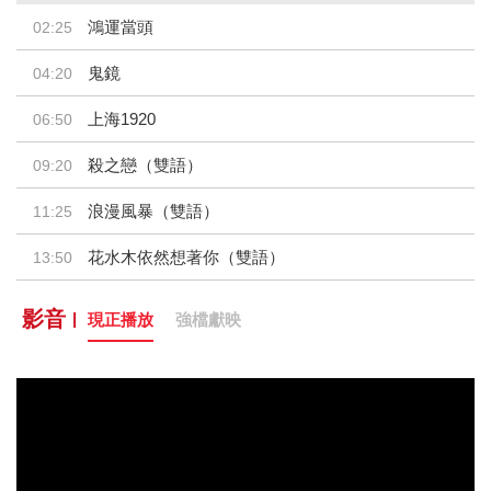
鴻運當頭
02:25
鬼鏡
04:20
上海1920
06:50
殺之戀（雙語）
09:20
浪漫風暴（雙語）
11:25
花水木依然想著你（雙語）
13:50
我愛夜來香（雙語）
16:45
影音
現正播放
強檔獻映
神偷次世代
19:00