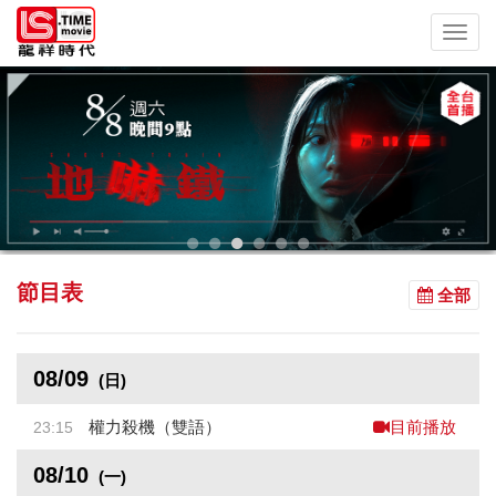
Toggl
navig
節目表
全部
08/09
(日)
權力殺機（雙語）
23:15
目前播放
08/10
(一)