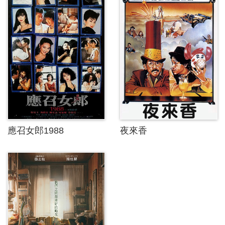
應召女郎1988
夜來香