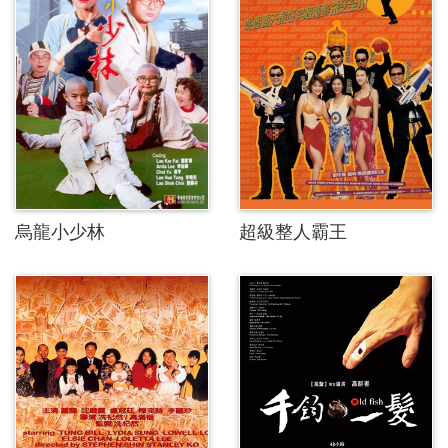
烏龍小少林
超級整人霸王