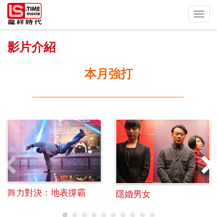
Toggl
navig
影片介紹
本月強打
舞力對決：地表撐霸
隱婚男女