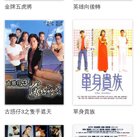
金牌五虎將
英雄向後轉
古惑仔3之隻手遮天
單身貴族