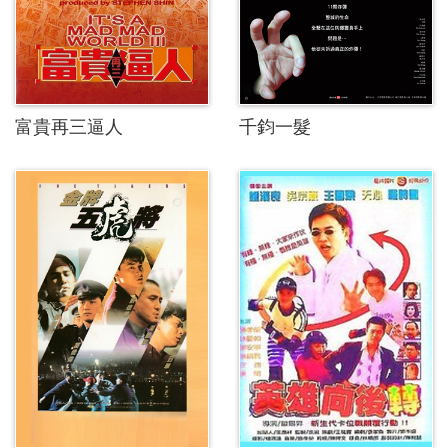
富貴再三逼人
千鈞一髮