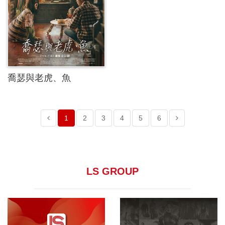
喬瑟與老虎、魚
1
2
3
4
5
6
LS GROUP