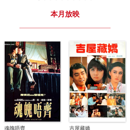
本月放映
魂魄唔齊
吉屋藏嬌