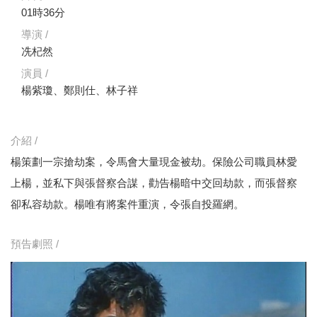
01時36分
導演 /
冼杞然
演員 /
楊紫瓊、鄭則仕、林子祥
介紹 /
楊策劃一宗搶劫案，令馬會大量現金被劫。保險公司職員林愛
上楊，並私下與張督察合謀，勸告楊暗中交回劫款，而張督察
卻私容劫款。楊唯有將案件重演，令張自投羅網。
預告劇照 /