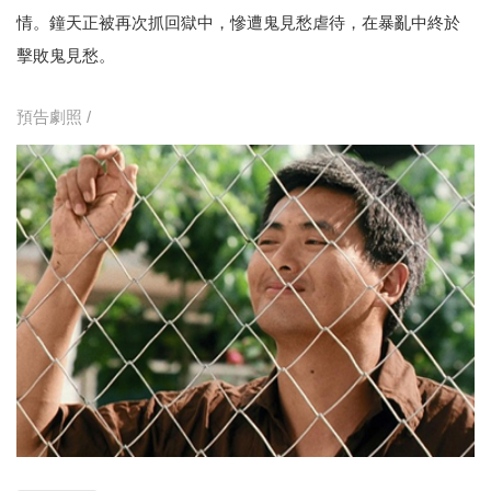
情。鐘天正被再次抓回獄中，慘遭鬼見愁虐待，在暴亂中終於
擊敗鬼見愁。
預告劇照 /