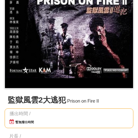
監獄風雲2大逃犯
Prison on Fire II
播出時間 /
暫無撥出時間
片長 /