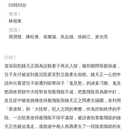
01時53分
導演 /
林嶺東
演員 /
周潤發、陳松勇、張耀揚、吳志雄、徐錦江、黃光亮
介紹 /
資深囚犯鐘天正因為誤殺妻子再次入獄，服刑期間母親病逝，
兒子良仔被送到孤兒院甚至對父親產生怨恨。鐘天正一心想申
請外出看望兒子卻遭到獄警頭子「鬼見愁」的諸多刁難。鬼見
愁因收買獄中大陸幫首領龐飛龍不成，把龐飛龍視為眼中釘，
並且從中唆使挑撥使得龐飛龍與鐘天正之間產生隔閡，並利用
「香港幫」和「大陸幫」犯人之間的摩擦，作為控制秩序的手
段。一次陷害使得龐飛龍不得不逃獄，被誤會陷害龐飛龍的鐘
天正也被迫逃走，逃跑途中兩人相遇產生了一段陰差陽錯的友