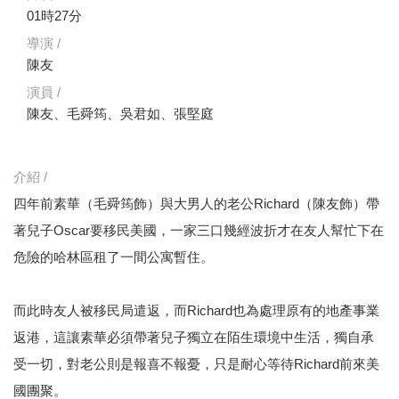
01時27分
導演 /
陳友
演員 /
陳友、毛舜筠、吳君如、張堅庭
介紹 /
四年前素華（毛舜筠飾）與大男人的老公Richard（陳友飾）帶
著兒子Oscar要移民美國，一家三口幾經波折才在友人幫忙下在
危險的哈林區租了一間公寓暫住。
而此時友人被移民局遣返，而Richard也為處理原有的地產事業
返港，這讓素華必須帶著兒子獨立在陌生環境中生活，獨自承
受一切，對老公則是報喜不報憂，只是耐心等待Richard前來美
國團聚。