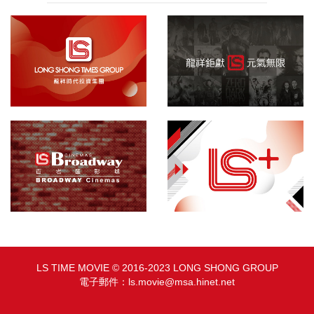
龍祥集團
院線發行
百老匯影城
敬請期待
LS TIME MOVIE © 2016-2023 LONG SHONG GROUP
電子郵件：
ls.movie@msa.hinet.net