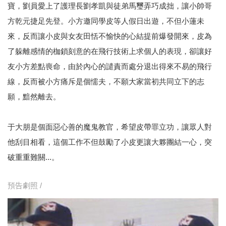
寶，劉員愛上了護理長劉孝凱與徒弟馬璽弄巧成拙，讓小帥哥
方乾元捷足先登。小方邀同學皮等人假日出遊，不但小蓮未
來，反而讓小皮與女友田恬不愉快的心結提前爆發開來，皮為
了躲離感情的枷鎖刻意的在飛行技術上求個人的表現，卻讓好
友小方差點喪命，由於內心的譴責而處分退出得來不易的飛行
線，反而被小方痛斥是個懦夫，不願大家當初共同立下的志
願，黯然離去。
于大朋是個面惡心善的魔鬼教官，希望皮帶罪立功，讓眾人對
他刮目相看，這個工作不但鼓勵了小皮更讓大夥團結一心，突
破重重難關...。
預告劇照 /