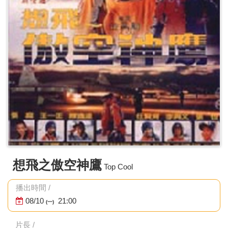
想飛之傲空神鷹
Top Cool
播出時間 /
08/10
21:00
(一)
片長 /