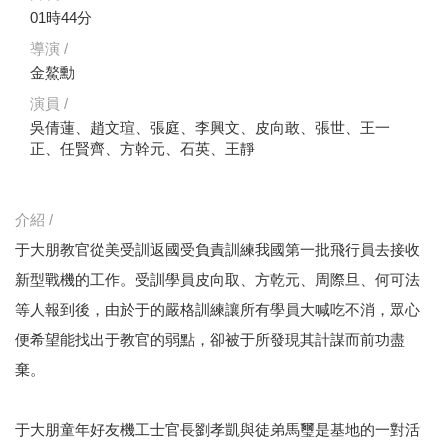
01時44分
導演 /
金鰲勳
演員 /
吳倩蓮、趙文瑄、張庭、李興文、皮向敢、張世、王一
正、任賢齊、方幹元、石英、王靜
介紹 /
于大朋教官從美受訓返國受負責訓練我國第一批飛行員去接收
新型戰機的工作。受訓學員皮向取、方乾元、周際旦、何可法
等人報到後，由於于的嚴格訓練讓所有學員大喊吃不消，眾心
便希望能找出于教官的弱點，卻被于所發現其計謀而前功盡
棄。
于大朋童年好友機工士官長劉孝凱與徒弟馬璽是基地的一對活