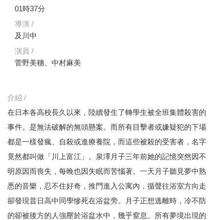
01時37分
導演 /
及川中
演員 /
菅野美穗、中村麻美
介紹 /
在日本各高校長久以來，陸續發生了轉學生被全班集體殺害的
事件。是無法破解的無頭懸案。而所有目擊者或嫌疑犯的下場
都是一樣發瘋、自殺或進療養院，而這些被殺的受害者，名字
竟然都叫做「川上富江」。泉澤月子三年前她的記憶突然因不
明原因而喪失，每晚也因失眠而苦惱著。一天月子聽見夢中熟
悉的音樂，忍不住好奇，推門進入公寓內，循聲往浴室方向走
卻發現昔日高中同學慘死在浴盆旁。月子正想逃離時，冷不防
的卻被後方的人強壓於浴盆水中，幾乎窒息。所有夢境出現的